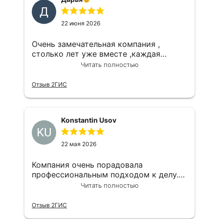
Д
22 июня 2026
Очень замечательная компания ,
столько лет уже вместе ,каждая
сделка на высшем уровне,грамотный
Читать полностью
юрист,наш агент Олечка самая
замечательная,огромное спасибо
Отзыв 2ГИС
Всегда только к вам
Konstantin Usov
KU
22 мая 2026
Компания очень порадовала
профессиональным подходом к делу.
Максим большой профессионал,буду
Читать полностью
дальше с вами взаимодействовать
Отзыв 2ГИС