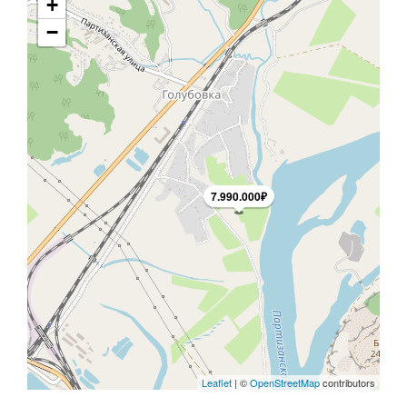
+
−
7.990.000₽
Leaflet
| ©
OpenStreetMap
contributors