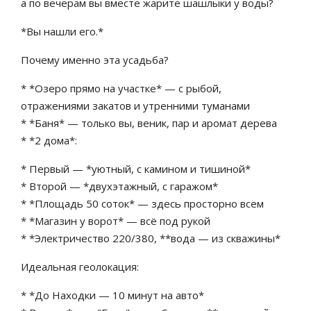
а по вечерам вы вместе жарите шашлыки у воды?
*Вы нашли его.*
Почему именно эта усадьба?
* *Озеро прямо на участке* — с рыбой,
отражениями закатов и утренними туманами
* *Баня* — только вы, веник, пар и аромат дерева
* *2 дома*:
* Первый — *уютный, с камином и тишиной*
* Второй — *двухэтажный, с гаражом*
* *Площадь 50 соток* — здесь просторно всем
* *Магазин у ворот* — всё под рукой
* *Электричество 220/380, **вода — из скважины*
Идеальная геолокация:
* *До Находки — 10 минут на авто*