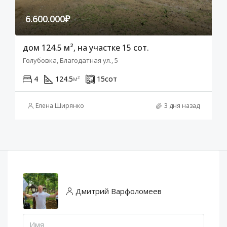
6.600.000₽
дом 124.5 м², на участке 15 сот.
Голубовка, Благодатная ул., 5
4
124.5
15
сот
м²
Елена Ширянко
3 дня назад
Дмитрий Варфоломеев