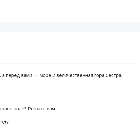
 а перед вами — море и величественная гора Сестра.
довое поле? Решать вам
году