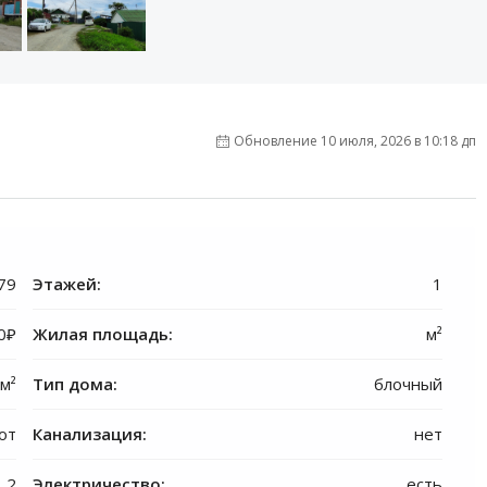
Обновление 10 июля, 2026 в 10:18 дп
79
Этажей:
1
0₽
Жилая площадь:
м²
 м²
Тип дома:
блочный
сот
Канализация:
нет
2
Электричество:
есть