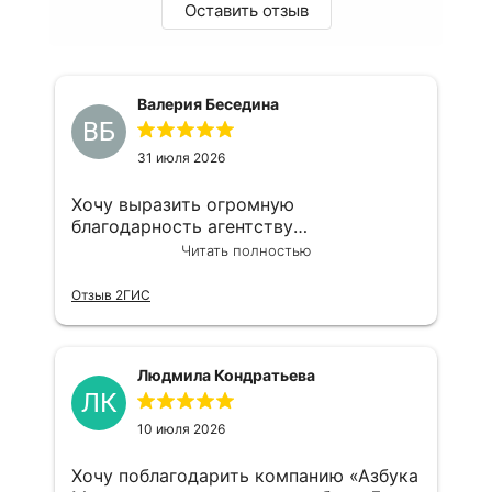
Оставить отзыв
Валерия Беседина
ВБ
31 июля 2026
Хочу выразить огромную
благодарность агентству
недвижимости «Азбука метров»!
Читать полностью
Сотрудничаю с ними уже не первый
год по самым разным вопросам: и со
Отзыв 2ГИС
сдачей квартир помогали, и с
продажей. Все процессы проходят
очень быстро, спокойно и без лишних
Людмила Кондратьева
нервов. Отдельное спасибо
ЛК
специалисту Ольге! Это настоящий
профессионал и просто очень
10 июля 2026
приятный человек. Всегда на связи, всё
объясняет доступно и понятно,
Хочу поблагодарить компанию «Азбука
искренне переживает за результат.