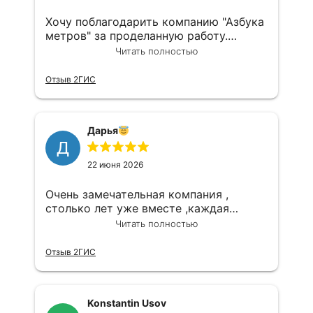
Внимание со стороны компании так же
присутствует к клиентам , это
Хочу поблагодарить компанию "Азбука
приятный комплимент в виде
метров" за проделанную работу.
подарочков , а так же розыгрышь
Сделка прошла на высшем уровне,
Читать полностью
призов в котором мне повезло занять
отдельное спасибо нашему агенту
первое место , я осталась в восторге
Наталье.
Отзыв 2ГИС
Дарья
Д
22 июня 2026
Очень замечательная компания ,
столько лет уже вместе ,каждая
сделка на высшем уровне,грамотный
Читать полностью
юрист,наш агент Олечка самая
замечательная,огромное спасибо
Отзыв 2ГИС
Всегда только к вам
Konstantin Usov