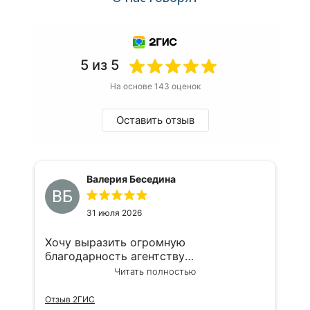
5 из 5
На основе 143 оценок
Оставить отзыв
Валерия Беседина
ВБ
31 июля 2026
Хочу выразить огромную
благодарность агентству
недвижимости «Азбука метров»!
Читать полностью
Сотрудничаю с ними уже не первый
год по самым разным вопросам: и со
Отзыв 2ГИС