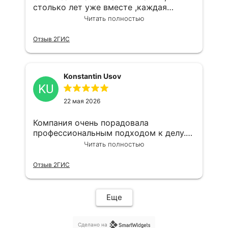
столько лет уже вместе ,каждая
сделка на высшем уровне,грамотный
Читать полностью
юрист,наш агент Олечка самая
замечательная,огромное спасибо
Отзыв 2ГИС
Всегда только к вам
Konstantin Usov
KU
22 мая 2026
Компания очень порадовала
профессиональным подходом к делу.
Максим большой профессионал,буду
Читать полностью
дальше с вами взаимодействовать
Отзыв 2ГИС
Еще
Сделано на