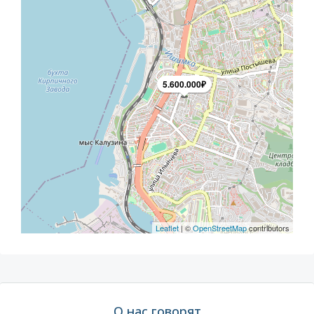
5.600.000₽
Leaflet
| ©
OpenStreetMap
contributors
О нас говорят