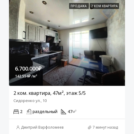
ПРОДАЖА
2 КОМ КВАРТИРА
6.700.000₽
142.554₽ /м²
2 ком. квартира, 47м², этаж 5/5
Сидоренко ул., 10
2
раздельный
47
м²
Дмитрий Варфоломеев
7 минут назад