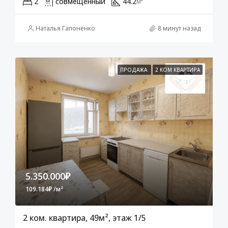
2
совмещенный
44.2
м²
Наталья Гапоненко
8 минут назад
ПРОДАЖА
2 КОМ КВАРТИРА
5.350.000₽
109.184₽ /м²
2 ком. квартира, 49м², этаж 1/5