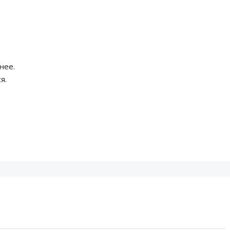
нее.
я.