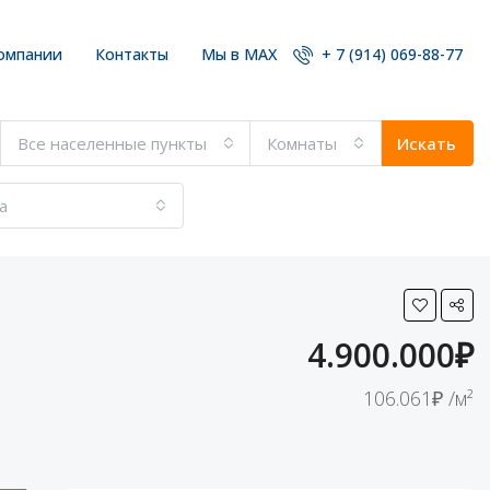
омпании
Контакты
Мы в MAX
+ 7 (914) 069-88-77
Все населенные пункты
Комнаты
Искать
а
4.900.000₽
106.061₽ /м²