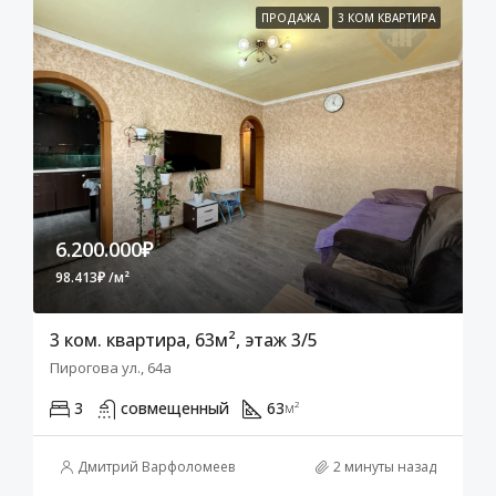
ПРОДАЖА
3 КОМ КВАРТИРА
6.200.000₽
98.413₽ /м²
3 ком. квартира, 63м², этаж 3/5
Пирогова ул., 64а
3
совмещенный
63
м²
Дмитрий Варфоломеев
2 минуты назад