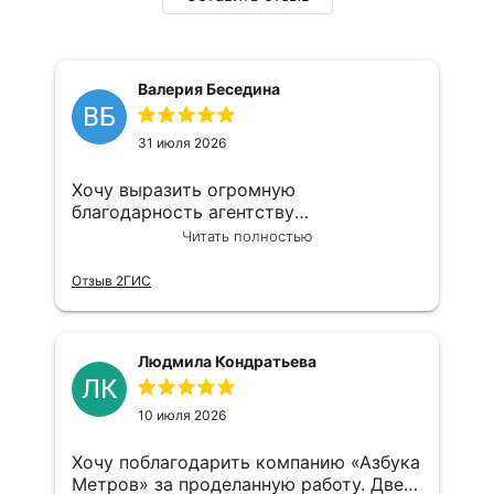
Валерия Беседина
ВБ
31 июля 2026
Хочу выразить огромную
благодарность агентству
недвижимости «Азбука метров»!
Читать полностью
Сотрудничаю с ними уже не первый
год по самым разным вопросам: и со
Отзыв 2ГИС
сдачей квартир помогали, и с
продажей. Все процессы проходят
очень быстро, спокойно и без лишних
Людмила Кондратьева
нервов. Отдельное спасибо
ЛК
специалисту Ольге! Это настоящий
профессионал и просто очень
10 июля 2026
приятный человек. Всегда на связи, всё
объясняет доступно и понятно,
Хочу поблагодарить компанию «Азбука
искренне переживает за результат.
Метров» за проделанную работу. Две