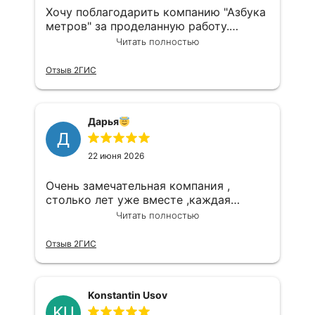
присутствует к клиентам , это
Хочу поблагодарить компанию "Азбука
приятный комплимент в виде
метров" за проделанную работу.
подарочков , а так же розыгрышь
Сделка прошла на высшем уровне,
Читать полностью
призов в котором мне повезло занять
отдельное спасибо нашему агенту
первое место , я осталась в восторге
Наталье.
Отзыв 2ГИС
Дарья
Д
22 июня 2026
Очень замечательная компания ,
столько лет уже вместе ,каждая
сделка на высшем уровне,грамотный
Читать полностью
юрист,наш агент Олечка самая
замечательная,огромное спасибо
Отзыв 2ГИС
Всегда только к вам
Konstantin Usov
KU