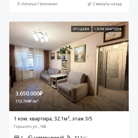
Наталья Гапоненко
2 минуты назад
ПРОДАЖА
1 КОМ КВАРТИРА
3.650.000₽
113.708₽ /м²
1 ком. квартира, 32.1м², этаж 3/5
Горького ул., 16Б
1
совмещенный
32.1
м²