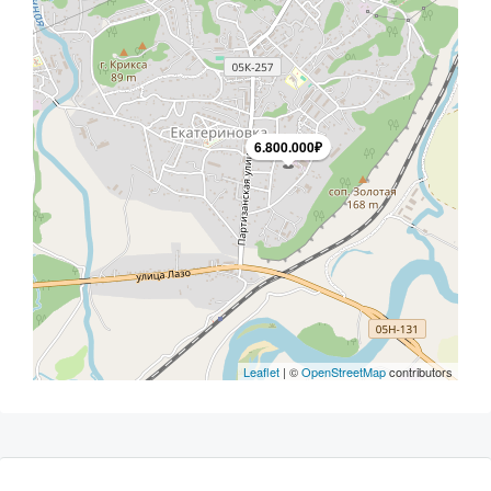
6.800.000₽
Leaflet
| ©
OpenStreetMap
contributors