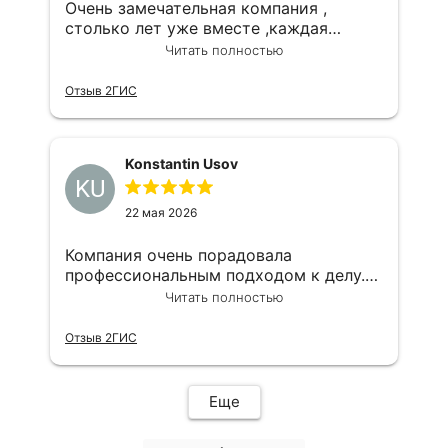
Очень замечательная компания ,
столько лет уже вместе ,каждая
сделка на высшем уровне,грамотный
Читать полностью
юрист,наш агент Олечка самая
замечательная,огромное спасибо
Отзыв 2ГИС
Всегда только к вам
Konstantin Usov
KU
22 мая 2026
Компания очень порадовала
профессиональным подходом к делу.
Максим большой профессионал,буду
Читать полностью
дальше с вами взаимодействовать
Отзыв 2ГИС
Еще