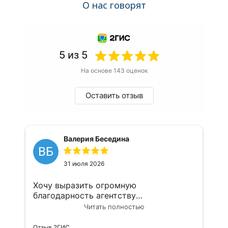
О нас говорят
5 из 5
На основе 143 оценок
Оставить отзыв
Валерия Беседина
ВБ
31 июля 2026
Хочу выразить огромную
благодарность агентству
недвижимости «Азбука метров»!
Читать полностью
Сотрудничаю с ними уже не первый
год по самым разным вопросам: и со
Отзыв 2ГИС