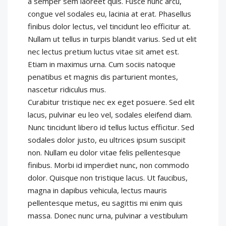
a semper sem laoreet quis. Fusce nunc arcu,
congue vel sodales eu, lacinia at erat. Phasellus
finibus dolor lectus, vel tincidunt leo efficitur at.
Nullam ut tellus in turpis blandit varius. Sed ut elit
nec lectus pretium luctus vitae sit amet est.
Etiam in maximus urna. Cum sociis natoque
penatibus et magnis dis parturient montes,
nascetur ridiculus mus.
Curabitur tristique nec ex eget posuere. Sed elit
lacus, pulvinar eu leo vel, sodales eleifend diam.
Nunc tincidunt libero id tellus luctus efficitur. Sed
sodales dolor justo, eu ultrices ipsum suscipit
non. Nullam eu dolor vitae felis pellentesque
finibus. Morbi id imperdiet nunc, non commodo
dolor. Quisque non tristique lacus. Ut faucibus,
magna in dapibus vehicula, lectus mauris
pellentesque metus, eu sagittis mi enim quis
massa. Donec nunc urna, pulvinar a vestibulum