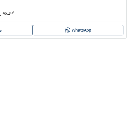
46.2
м²
ь
WhatsApp