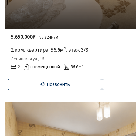
5.650.000₽
99.824₽ /м²
2 ком. квартира, 56.6м², этаж 3/3
Ленинская ул., 16
2
совмещенный
56.6
м²
Позвонить