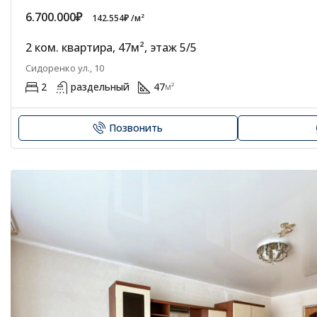
6.700.000₽
142.554₽ /м²
2 ком. квартира, 47м², этаж 5/5
Сидоренко ул., 10
2
раздельный
47
м²
Позвонить