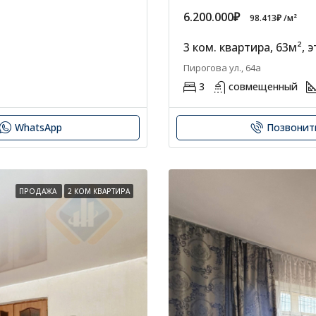
6.200.000₽
98.413₽ /м²
3 ком. квартира, 63м², э
Пирогова ул., 64а
3
совмещенный
WhatsApp
Позвонит
ПРОДАЖА
2 КОМ КВАРТИРА